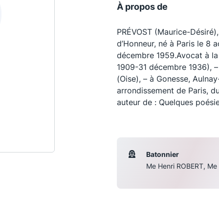
À propos de
PRÉVOST (Maurice-Désiré), 
d’Honneur, né à Paris le 8 
décembre 1959.Avocat à la 
1909-31 décembre 1936), –
(Oise), – à Gonesse, Aulnay-s
arrondissement de Paris, du
auteur de : Quelques poésies
Les conférences
S
Batonnier
Me Henri ROBERT, M
La Conférence
Le Concours de la Conférence
La Conférence Berryer
La Petite Conférence