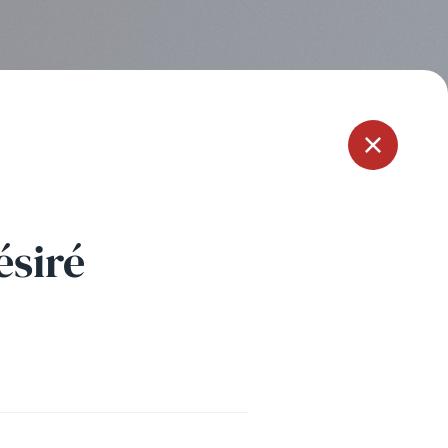
Menu
ésiré