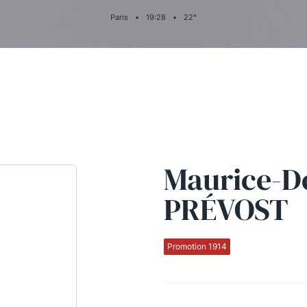
Paris
•
19
:
28
•
22
°
Maurice-D
PRÉVOST
Promotion 1914