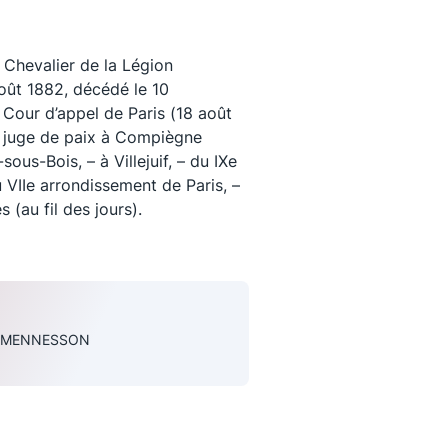
Chevalier de la Légion
août 1882, décédé le 10
Cour d’appel de Paris (18 août
 juge de paix à Compiègne
ous-Bois, – à Villejuif, – du IXe
 VIIe arrondissement de Paris, –
 (au fil des jours).
uivez-nous
e MENNESSON