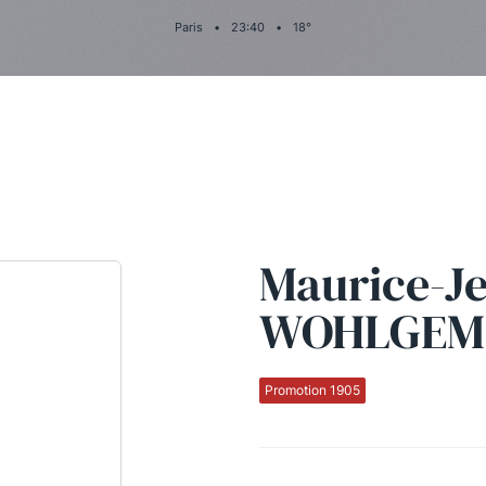
Paris
•
23
:
40
•
18
°
Maurice-J
WOHLGEM
Promotion 1905