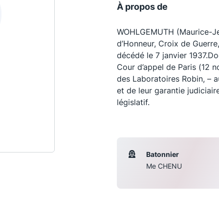
À propos de
WOHLGEMUTH (Maurice-Jean
d’Honneur, Croix de Guerre, 
décédé le 7 janvier 1937.Doc
Cour d’appel de Paris (12 
des Laboratoires Robin, – au
et de leur garantie judiciai
législatif.
Les conférences
S
Batonnier
Me CHENU
La Conférence
Le Concours de la Conférence
La Conférence Berryer
La Petite Conférence