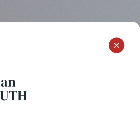
Menu
ean
UTH