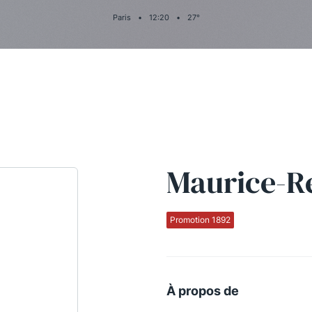
Paris
•
12
:
20
•
27
°
Maurice-R
Promotion 1892
À propos de