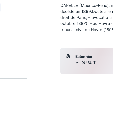
CAPELLE (Maurice-René), n
décédé en 1899.Docteur en d
droit de Paris, – avocat à l
octobre 1887), – au Havre (
tribunal civil du Havre (189
Batonnier
Me DU BUIT
Les conférences
S
La Conférence
Le Concours de la Conférence
La Conférence Berryer
La Petite Conférence