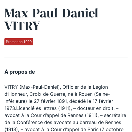
Max-Paul-Daniel
Qui sommes-nous ?
VITRY
La Conférence
La Conférence de Renfort
Promotion 1920
La défense pénale
Les conférences
À propos de
La Conférence
VITRY (Max-Paul-Daniel), Officier de la Légion
Le Concours de la Conférence
d’Honneur, Croix de Guerre, né à Rouen (Seine-
La Conférence Berryer
Inférieure) le 27 février 1891, décédé le 17 février
1973.Licencié ès lettres (1911), – docteur en droit, –
La Petite Conférence
avocat à la Cour d’appel de Rennes (1911), – secrétaire
de la Conférence des avocats au barreau de Rennes
Suivez-nous
(1913), – avocat à la Cour d’appel de Paris (7 octobre