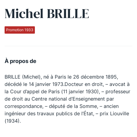
Michel BRILLE
Qui sommes-nous ?
La Conférence
Promotion 1933
La Conférence de Renfort
La défense pénale
À propos de
Les conférences
BRILLE (Michel), né à Paris le 26 décembre 1895,
La Conférence
décédé le 14 janvier 1973.Docteur en droit, – avocat à
la Cour d’appel de Paris (11 janvier 1930), – professeur
Le Concours de la Conférence
de droit au Centre national d’Enseignement par
La Conférence Berryer
correspondance, – député de la Somme, – ancien
ingénieur des travaux publics de l’État, – prix Liouville
La Petite Conférence
(1934).
Suivez-nous