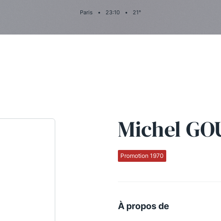
Paris
•
23
:
10
•
21
°
Michel GO
Promotion 1970
À propos de