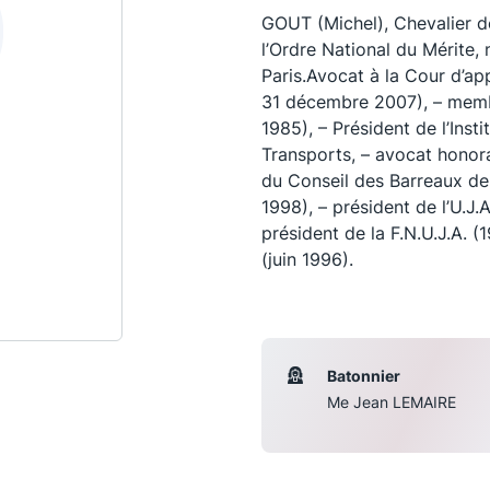
GOUT (Michel), Chevalier d
l’Ordre National du Mérite, 
Paris.Avocat à la Cour d’a
31 décembre 2007), – memb
1985), – Président de l’Insti
Transports, – avocat honora
du Conseil des Barreaux d
1998), – président de l’U.J.
président de la F.N.U.J.A.
(juin 1996).
Les conférences
S
La Conférence
Batonnier
Me Jean LEMAIRE
Le Concours de la Conférence
La Conférence Berryer
La Petite Conférence