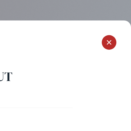
Menu
UT