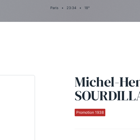
Paris
•
23
:
34
•
18
°
Michel-Hen
SOURDILL
Promotion 1938