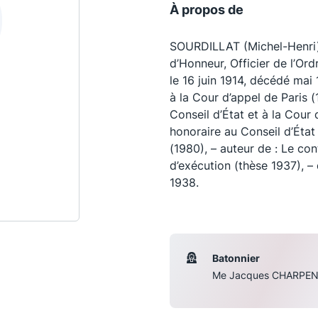
À propos de
SOURDILLAT (Michel-Henri),
d’Honneur, Officier de l’Ord
le 16 juin 1914, décédé mai
à la Cour d’appel de Paris 
Conseil d’État et à la Cour
honoraire au Conseil d’État
(1980), – auteur de : Le con
d’exécution (thèse 1937), –
1938.
Les conférences
S
La Conférence
Batonnier
Le Concours de la Conférence
Me Jacques CHARPEN
La Conférence Berryer
La Petite Conférence