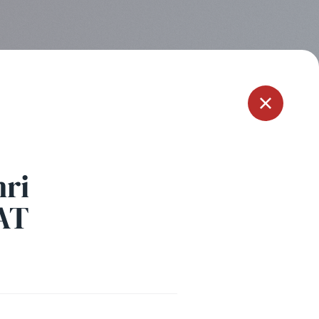
Menu
ri
AT