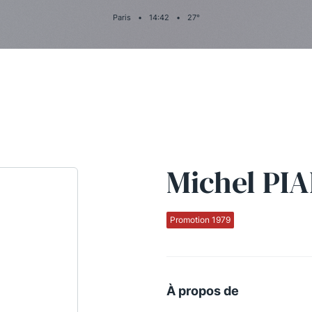
Paris
•
14
:
42
•
27
°
Michel PI
Promotion 1979
À propos de