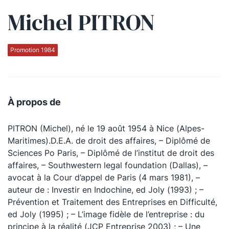
Michel PITRON
Qui sommes-nous ?
La Conférence
Promotion 1984
La Conférence de Renfort
La défense pénale
À propos de
Les conférences
PITRON (Michel), né le 19 août 1954 à Nice (Alpes-
La Conférence
Maritimes).D.E.A. de droit des affaires, – Diplômé de
Sciences Po Paris, – Diplômé de l’institut de droit des
Le Concours de la Conférence
affaires, – Southwestern legal foundation (Dallas), –
La Conférence Berryer
avocat à la Cour d’appel de Paris (4 mars 1981), –
auteur de : Investir en Indochine, ed Joly (1993) ; –
La Petite Conférence
Prévention et Traitement des Entreprises en Difficulté,
ed Joly (1995) ; – L’image fidèle de l’entreprise : du
Suivez-nous
principe à la réalité (JCP Entreprise 2003) ; – Une