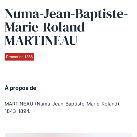
Numa-Jean-Baptiste-
Qui sommes-nous ?
Marie-Roland
La Conférence
MARTINEAU
La Conférence de Renfort
La défense pénale
Promotion 1866
Les conférences
La Conférence
À propos de
Le Concours de la Conférence
MARTINEAU (Numa-Jean-Baptiste-Marie-Roland),
La Conférence Berryer
1843-1894.
La Petite Conférence
Suivez-nous