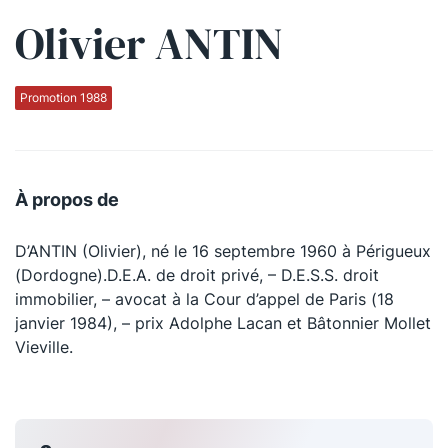
Olivier ANTIN
Qui sommes-nous ?
La Conférence
Promotion 1988
La Conférence de Renfort
La défense pénale
À propos de
Les conférences
D’ANTIN (Olivier), né le 16 septembre 1960 à Périgueux
La Conférence
(Dordogne).D.E.A. de droit privé, – D.E.S.S. droit
immobilier, – avocat à la Cour d’appel de Paris (18
Le Concours de la Conférence
janvier 1984), – prix Adolphe Lacan et Bâtonnier Mollet
La Conférence Berryer
Vieville.
La Petite Conférence
Suivez-nous