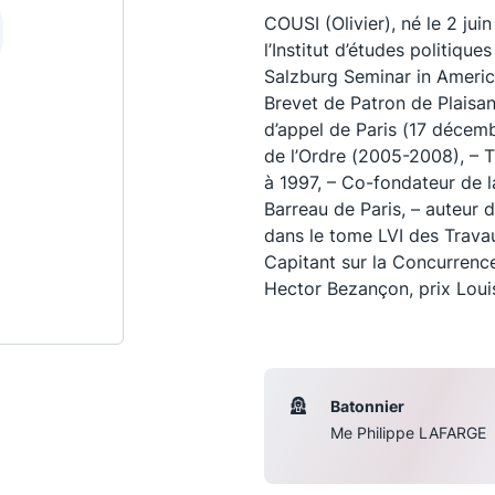
COUSI (Olivier), né le 2 jui
l’Institut d’études politique
Salzburg Seminar in America
Brevet de Patron de Plaisan
d’appel de Paris (17 décem
de l’Ordre (2005-2008), – T
à 1997, – Co-fondateur de l
Barreau de Paris, – auteur 
dans le tome LVI des Travau
Capitant sur la Concurrence,
Hector Bezançon, prix Lou
Les conférences
S
La Conférence
Batonnier
Le Concours de la Conférence
Me Philippe LAFARGE
La Conférence Berryer
La Petite Conférence