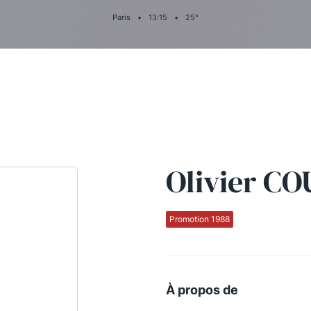
Paris
•
13
:
15
•
25
°
Olivier CO
Promotion 1988
À propos de