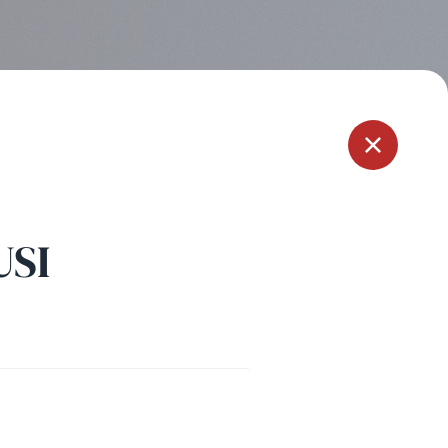
Menu
USI