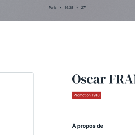
Paris
•
14
:
38
•
27
°
Oscar FR
Promotion 1910
À propos de