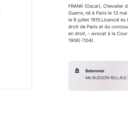
FRANK (Oscar), Chevalier d
Guerre, né à Paris le 13 m
le 6 juillet 1915.Licencié ès
droit de Paris et du concour
en droit, – avocat à la Cou
1906) (104).
Batonnier
Me BUSSON-BILLAUL
Les conférences
S
La Conférence
Le Concours de la Conférence
La Conférence Berryer
La Petite Conférence