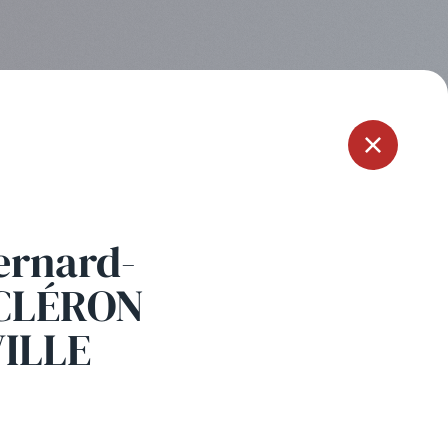
Menu
ernard-
 CLÉRON
ILLE