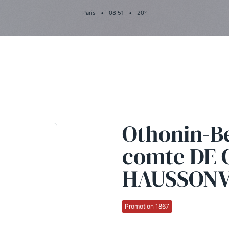
Paris
•
08
:
51
•
20
°
Othonin-B
comte DE
HAUSSONV
Promotion 1867