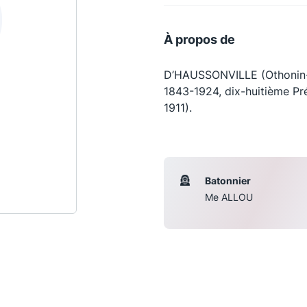
À propos de
D’HAUSSONVILLE (Othonin-
1843-1924, dix-huitième Pré
1911).
Batonnier
Les conférences
S
Me ALLOU
La Conférence
Le Concours de la Conférence
La Conférence Berryer
La Petite Conférence