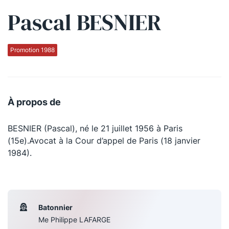
Pascal BESNIER
Qui sommes-nous ?
La Conférence
Promotion 1988
La Conférence de Renfort
La défense pénale
À propos de
Les conférences
BESNIER (Pascal), né le 21 juillet 1956 à Paris
La Conférence
(15e).Avocat à la Cour d’appel de Paris (18 janvier
1984).
Le Concours de la Conférence
La Conférence Berryer
La Petite Conférence
Batonnier
Me Philippe LAFARGE
Suivez-nous