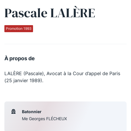
Pascale LALÈRE
Qui sommes-nous ?
La Conférence
Promotion 1993
La Conférence de Renfort
La défense pénale
À propos de
Les conférences
LALÈRE (Pascale), Avocat à la Cour d’appel de Paris
La Conférence
(25 janvier 1989).
Le Concours de la Conférence
La Conférence Berryer
La Petite Conférence
Batonnier
Me Georges FLÉCHEUX
Suivez-nous