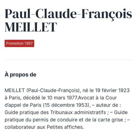
Paul-Claude-François
Qui sommes-nous ?
MEILLET
La Conférence
La Conférence de Renfort
Promotion 1957
La défense pénale
Les conférences
À propos de
La Conférence
MEILLET (Paul-Claude-François), né le 19 février 1923
Le Concours de la Conférence
à Paris, décédé le 10 mars 1977.Avocat à la Cour
La Conférence Berryer
d’appel de Paris (15 décembre 1953), – auteur de :
Guide pratique des Tribunaux administratifs ; – Guide
La Petite Conférence
pratique du permis de conduire et de la carte grise ; –
collaborateur aux Petites affiches.
Suivez-nous