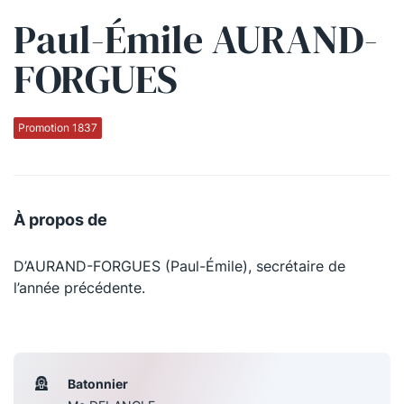
Paul-Émile AURAND-
Qui sommes-nous ?
FORGUES
La Conférence
La Conférence de Renfort
Promotion 1837
La défense pénale
Les conférences
À propos de
La Conférence
D’AURAND-FORGUES (Paul-Émile), secrétaire de
Le Concours de la Conférence
l’année précédente.
La Conférence Berryer
La Petite Conférence
Batonnier
Suivez-nous