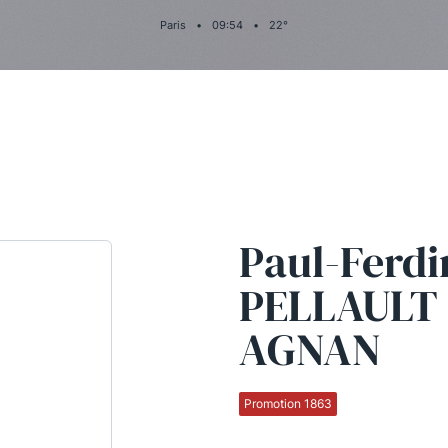
Paris
•
09
:
54
•
22
°
Paul-Ferd
PELLAULT 
AGNAN
Promotion 1863