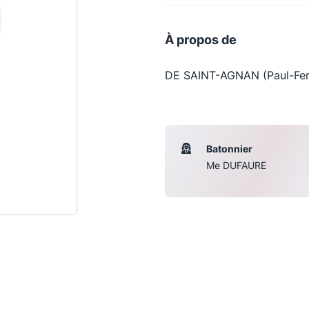
À propos de
DE SAINT-AGNAN (Paul-Fer
Batonnier
Me DUFAURE
Les conférences
S
La Conférence
Le Concours de la Conférence
La Conférence Berryer
La Petite Conférence