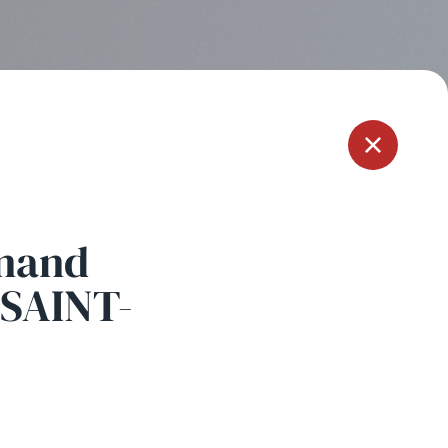
Menu
inand
SAINT-