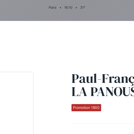
Paris
•
16
:
10
•
31
°
Paul-Franç
LA PANOU
Promotion 1900