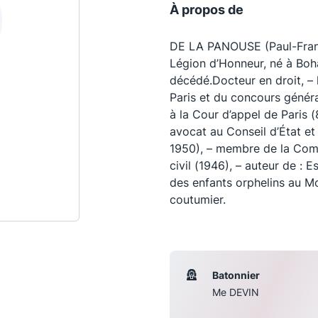
À propos de
DE LA PANOUSE (Paul-Franço
Légion d’Honneur, né à Boha
décédé.Docteur en droit, – 
Paris et du concours généra
à la Cour d’appel de Paris 
avocat au Conseil d’État et
1950), – membre de la Com
civil (1946), – auteur de : E
des enfants orphelins au M
coutumier.
Les conférences
S
La Conférence
Le Concours de la Conférence
Batonnier
La Conférence Berryer
Me DEVIN
La Petite Conférence