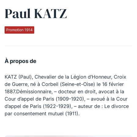
Paul KATZ
Qui sommes-nous ?
La Conférence
Promotion 1914
La Conférence de Renfort
La défense pénale
À propos de
Les conférences
KATZ (Paul), Chevalier de la Légion d’Honneur, Croix
La Conférence
de Guerre, né à Corbeil (Seine-et-Oise) le 16 février
1887.Démissionnaire, – docteur en droit, avocat à la
Le Concours de la Conférence
Cour d’appel de Paris (1909-1920), – avoué à la Cour
La Conférence Berryer
d’appel de Paris (1922-1929), – auteur de : Le divorce
par consentement mutuel (1911).
La Petite Conférence
Suivez-nous