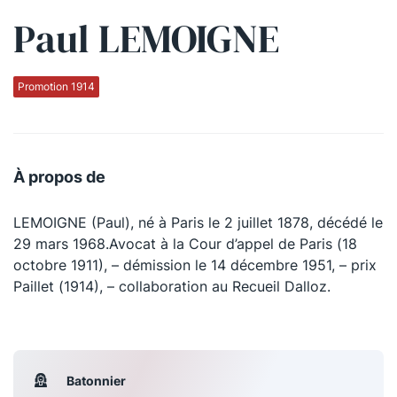
Paul LEMOIGNE
Qui sommes-nous ?
La Conférence
Promotion 1914
La Conférence de Renfort
La défense pénale
À propos de
Les conférences
LEMOIGNE (Paul), né à Paris le 2 juillet 1878, décédé le
La Conférence
29 mars 1968.Avocat à la Cour d’appel de Paris (18
octobre 1911), – démission le 14 décembre 1951, – prix
Le Concours de la Conférence
Paillet (1914), – collaboration au Recueil Dalloz.
La Conférence Berryer
La Petite Conférence
Batonnier
Suivez-nous