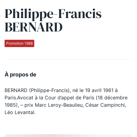
Philippe-Francis
Qui sommes-nous ?
BERNARD
La Conférence
La Conférence de Renfort
Promotion 1988
La défense pénale
Les conférences
À propos de
La Conférence
BERNARD (Philippe-Francis), né le 19 avril 1961 à
Le Concours de la Conférence
Paris.Avocat à la Cour d’appel de Paris (18 décembre
La Conférence Berryer
1985), – prix Marc Leroy-Beaulieu, César Campinchi,
Léo Levantal.
La Petite Conférence
Suivez-nous