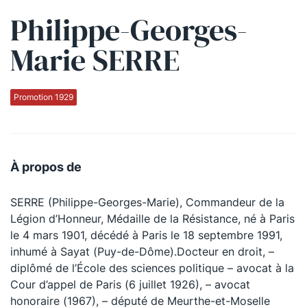
Philippe-Georges-
Qui sommes-nous ?
Marie SERRE
La Conférence
La Conférence de Renfort
Promotion 1929
La défense pénale
Les conférences
À propos de
La Conférence
SERRE (Philippe-Georges-Marie), Commandeur de la
Le Concours de la Conférence
Légion d’Honneur, Médaille de la Résistance, né à Paris
La Conférence Berryer
le 4 mars 1901, décédé à Paris le 18 septembre 1991,
inhumé à Sayat (Puy-de-Dôme).Docteur en droit, –
La Petite Conférence
diplômé de l’École des sciences politique – avocat à la
Cour d’appel de Paris (6 juillet 1926), – avocat
Suivez-nous
honoraire (1967), – député de Meurthe-et-Moselle