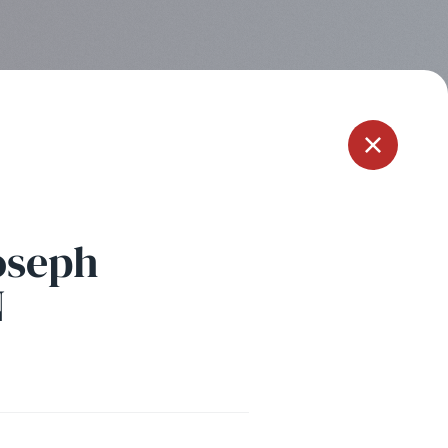
Menu
oseph
N