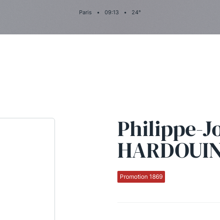
Paris
•
09
:
13
•
24
°
Philippe-J
HARDOUI
Promotion 1869