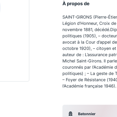
À propos de
SAINT-GIRONS (Pierre-Étie
Légion d’Honneur, Croix de 
novembre 1881, décédé.Dipl
politiques (1905), – docteur
avocat à la Cour d’appel d
octobre 1920), – citoyen et
auteur de : L’assurance patr
Michel Saint-Girons. Il par
couronnés par l’Académie d
politiques) ; – La geste de 
Les conférences
S
– Foyer de Résistance (194
l’Académie française 1946).
La Conférence
Le Concours de la Conférence
La Conférence Berryer
Batonnier
La Petite Conférence