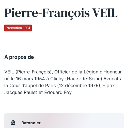
Pierre-François VEIL
Qui sommes-nous ?
La Conférence
Promotion 1981
La Conférence de Renfort
La défense pénale
À propos de
Les conférences
VEIL (Pierre-François), Officier de la Légion d’Honneur,
La Conférence
né le 16 mars 1954 à Clichy (Hauts-de-Seine).Avocat à
la Cour d’appel de Paris (12 décembre 1979), – prix
Le Concours de la Conférence
Jacques Raulet et Édouard Foy.
La Conférence Berryer
La Petite Conférence
Batonnier
Suivez-nous