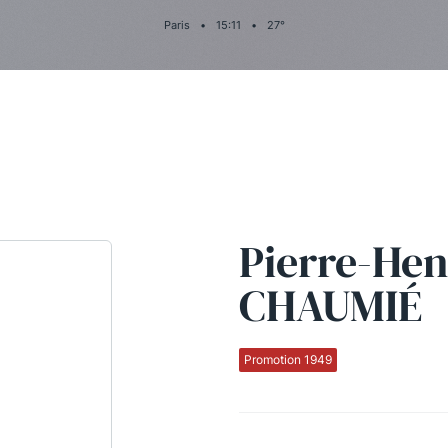
Paris
•
15
:
11
•
27
°
Pierre-Hen
CHAUMIÉ
Promotion 1949