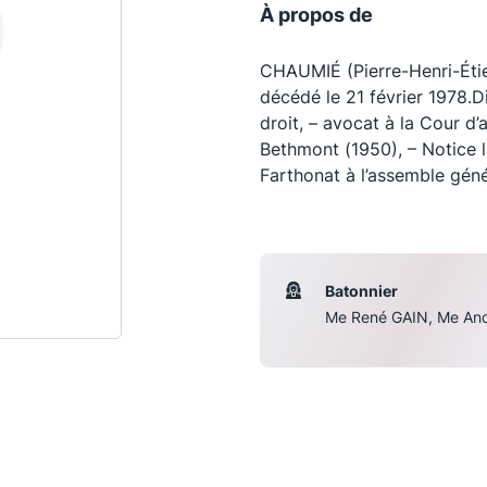
À propos de
CHAUMIÉ (Pierre-Henri-Étien
décédé le 21 février 1978.
droit, – avocat à la Cour d’
Bethmont (1950), – Notice 
Farthonat à l’assemble géné
Batonnier
Les conférences
S
Me René GAIN, Me A
La Conférence
Le Concours de la Conférence
La Conférence Berryer
La Petite Conférence