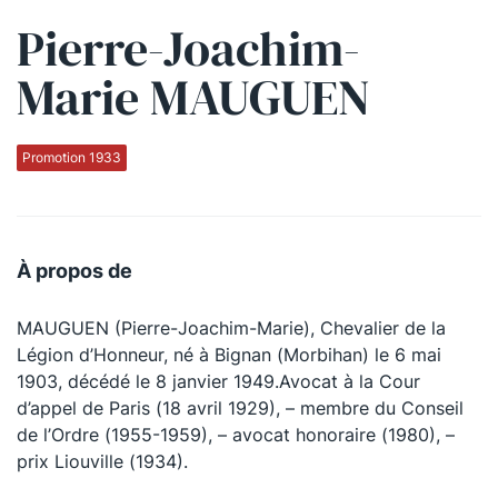
Pierre-Joachim-
Qui sommes-nous ?
Marie MAUGUEN
La Conférence
La Conférence de Renfort
Promotion 1933
La défense pénale
Les conférences
À propos de
La Conférence
MAUGUEN (Pierre-Joachim-Marie), Chevalier de la
Le Concours de la Conférence
Légion d’Honneur, né à Bignan (Morbihan) le 6 mai
La Conférence Berryer
1903, décédé le 8 janvier 1949.Avocat à la Cour
d’appel de Paris (18 avril 1929), – membre du Conseil
La Petite Conférence
de l’Ordre (1955-1959), – avocat honoraire (1980), –
prix Liouville (1934).
Suivez-nous