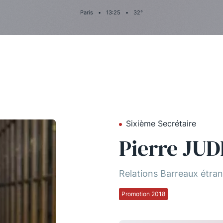
Paris
•
13
:
25
•
32
°
Sixième Secrétaire
Pierre JUD
Relations Barreaux étra
Promotion 2018