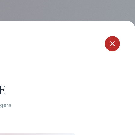
Menu
E
ngers