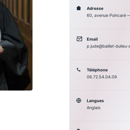
Adresse
60, avenue Poincaré 
Email
p.jude@baillet-dulieu
Téléphone
06.72.54.04.09
Les conférences
S
La Conférence
Langues
Anglais
Le Concours de la Conférence
La Conférence Berryer
La Petite Conférence