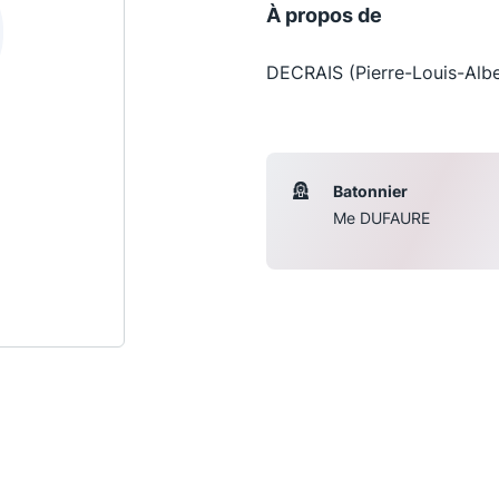
À propos de
DECRAIS (Pierre-Louis-Albe
Batonnier
Me DUFAURE
Les conférences
S
La Conférence
Le Concours de la Conférence
La Conférence Berryer
La Petite Conférence