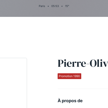
Paris
•
05
:
53
•
15
°
Pierre-Oli
Promotion 1990
À propos de