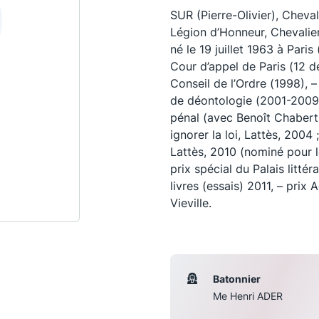
SUR (Pierre-Olivier), Cheval
Légion d’Honneur, Chevalier
né le 19 juillet 1963 à Paris 
Cour d’appel de Paris (12
Conseil de l’Ordre (1998),
de déontologie (2001-2009)
pénal (avec Benoît Chabert)
ignorer la loi, Lattès, 2004
Lattès, 2010 (nominé pour l
prix spécial du Palais littér
livres (essais) 2011, – prix
Vieville.
Les conférences
S
La Conférence
Le Concours de la Conférence
Batonnier
La Conférence Berryer
Me Henri ADER
La Petite Conférence