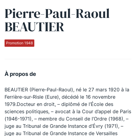
Pierre-Paul-Raoul
Qui sommes-nous ?
BEAUTIER
La Conférence
La Conférence de Renfort
Promotion 1948
La défense pénale
Les conférences
À propos de
La Conférence
BEAUTIER (Pierre-Paul-Raoul), né le 27 mars 1920 à la
Le Concours de la Conférence
Ferrière-sur-Risle (Eure), décédé le 16 novembre
La Conférence Berryer
1979.Docteur en droit, – diplômé de l’École des
sciences politiques, – avocat à la Cour d’appel de Paris
La Petite Conférence
(1946-1971), – membre du Conseil de l’Ordre (1968), –
juge au Tribunal de Grande Instance d’Évry (1971), –
Suivez-nous
juge au Tribunal de Grande Instance de Versailles