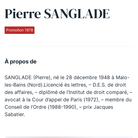
Pierre SANGLADE
Qui sommes-nous ?
La Conférence
Promotion 1978
La Conférence de Renfort
La défense pénale
À propos de
Les conférences
SANGLADE (Pierre), né le 28 décembre 1948 à Malo-
La Conférence
les-Bains (Nord).Licencié ès lettres, – D.E.S. de droit
des affaires, – diplômé de l’Institut de droit comparé, –
Le Concours de la Conférence
avocat à la Cour d’appel de Paris (1972), – membre du
La Conférence Berryer
Conseil de l’Ordre (1988-1990), – prix Jacques
Sabatier.
La Petite Conférence
Suivez-nous