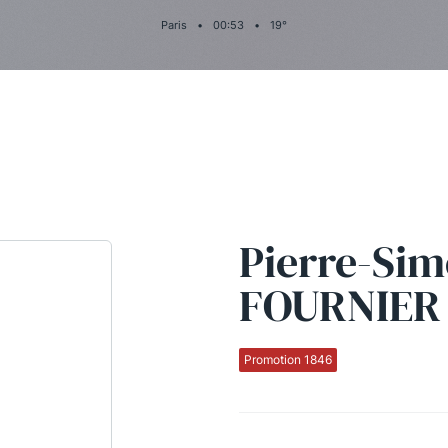
Paris
•
00
:
53
•
19
°
Pierre-Si
FOURNIER
Promotion 1846