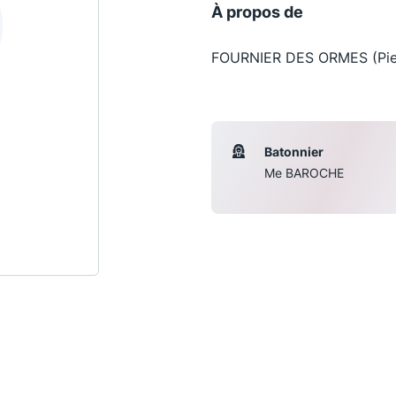
À propos de
FOURNIER DES ORMES (Pier
Batonnier
Me BAROCHE
Les conférences
S
La Conférence
Le Concours de la Conférence
La Conférence Berryer
La Petite Conférence