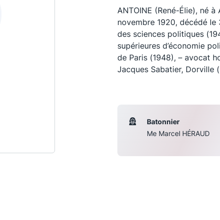
ANTOINE (René-Élie), né à A
novembre 1920, décédé le 3
des sciences politiques (19
supérieures d’économie poli
de Paris (1948), – avocat h
Jacques Sabatier, Dorville 
Batonnier
Me Marcel HÉRAUD
Les conférences
S
La Conférence
Le Concours de la Conférence
La Conférence Berryer
La Petite Conférence