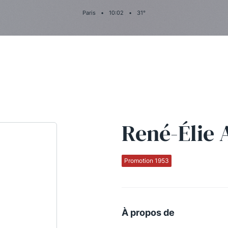
Paris
•
10
:
02
•
31
°
René-Élie
Promotion 1953
À propos de