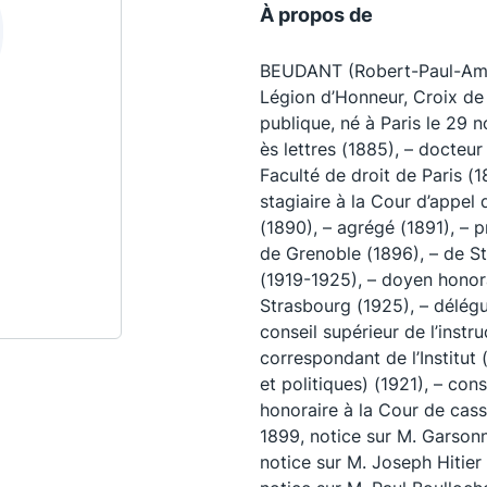
À propos de
BEUDANT (Robert-Paul-Améd
Légion d’Honneur, Croix de G
publique, né à Paris le 29
ès lettres (1885), – docteur 
Faculté de droit de Paris (
stagiaire à la Cour d’appel 
(1890), – agrégé (1891), – p
de Grenoble (1896), – de S
(1919-1925), – doyen honora
Strasbourg (1925), – délégu
Les conférences
S
conseil supérieur de l’instr
correspondant de l’Institu
La Conférence
et politiques) (1921), – cons
Le Concours de la Conférence
honoraire à la Cour de cas
1899, notice sur M. Garsonn
La Conférence Berryer
notice sur M. Joseph Hitier 
La Petite Conférence