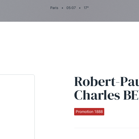
Paris
•
05
:
07
•
17
°
Robert-Pa
Charles B
Promotion 1888