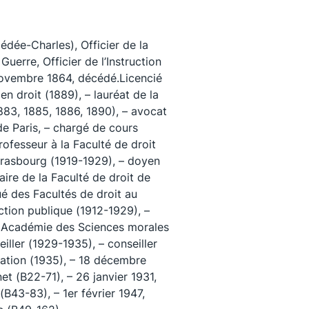
ée-Charles), Officier de la
uerre, Officier de l’Instruction
 novembre 1864, décédé.Licencié
en droit (1889), – lauréat de la
1883, 1885, 1886, 1890), – avocat
de Paris, – chargé de cours
rofesseur à la Faculté de droit
trasbourg (1919-1929), – doyen
ire de la Faculté de droit de
é des Facultés de droit au
uivez-nous
uction publique (1912-1929), –
t (Académie des Sciences morales
eiller (1929-1935), – conseiller
sation (1935), – 18 décembre
et (B22-71), – 26 janvier 1931,
(B43-83), – 1er février 1947,