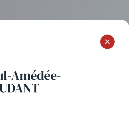
Menu
ul-Amédée-
EUDANT