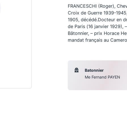
FRANCESCHI (Roger), Cheva
Croix de Guerre 1939-1945,
1905, décédé.Docteur en dro
de Paris (16 janvier 1929), 
Bâtonnier, – prix Horace He
mandat français au Camero
Batonnier
Me Fernand PAYEN
Les conférences
S
La Conférence
Le Concours de la Conférence
La Conférence Berryer
La Petite Conférence