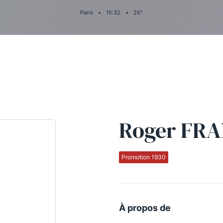
Paris
•
15
:
32
•
26
°
Roger FR
Promotion 1930
À propos de