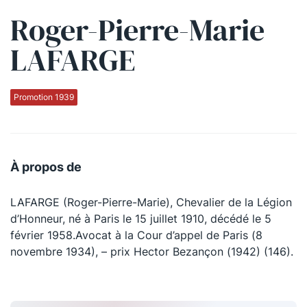
Roger-Pierre-Marie
Qui sommes-nous ?
LAFARGE
La Conférence
La Conférence de Renfort
Promotion 1939
La défense pénale
Les conférences
À propos de
La Conférence
LAFARGE (Roger-Pierre-Marie), Chevalier de la Légion
Le Concours de la Conférence
d’Honneur, né à Paris le 15 juillet 1910, décédé le 5
La Conférence Berryer
février 1958.Avocat à la Cour d’appel de Paris (8
novembre 1934), – prix Hector Bezançon (1942) (146).
La Petite Conférence
Suivez-nous