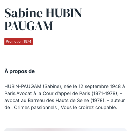
Sabine HUBIN-
Qui sommes-nous ?
PAUGAM
La Conférence
La Conférence de Renfort
Promotion 1974
La défense pénale
Les conférences
À propos de
La Conférence
HUBIN-PAUGAM (Sabine), née le 12 septembre 1948 à
Le Concours de la Conférence
Paris.Avocat à la Cour d’appel de Paris (1971-1978), –
La Conférence Berryer
avocat au Barreau des Hauts de Seine (1978), – auteur
de : Crimes passionnels ; Vous le croirez coupable.
La Petite Conférence
Suivez-nous