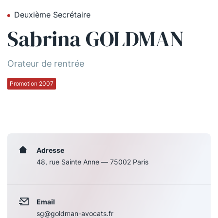
Deuxième Secrétaire
Qui sommes-nous ?
Sabrina GOLDMAN
La Conférence
La Conférence de Renfort
Orateur de rentrée
La défense pénale
Promotion 2007
Les conférences
La Conférence
Le Concours de la Conférence
Adresse
48, rue Sainte Anne — 75002 Paris
La Conférence Berryer
La Petite Conférence
Email
Suivez-nous
sg@goldman-avocats.fr