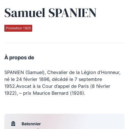
Samuel SPANIEN
Qui sommes-nous ?
La Conférence
Promotion 1925
La Conférence de Renfort
La défense pénale
À propos de
Les conférences
SPANIEN (Samuel), Chevalier de la Légion d’Honneur,
La Conférence
né le 24 février 1896, décédé le 7 septembre
1952.Avocat à la Cour d’appel de Paris (8 février
Le Concours de la Conférence
1922), – prix Maurice Bernard (1926).
La Conférence Berryer
La Petite Conférence
Batonnier
Suivez-nous