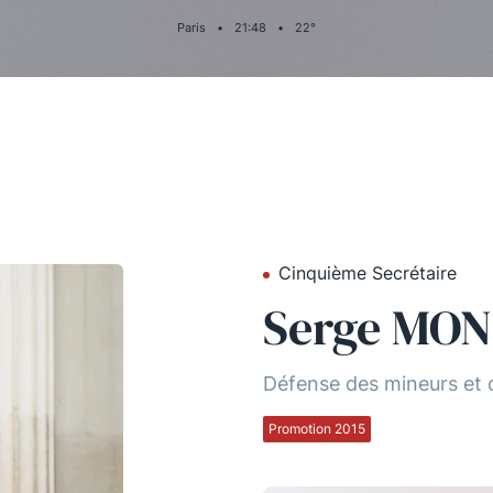
Paris
•
21
:
48
•
22
°
Cinquième Secrétaire
Serge MO
Défense des mineurs et 
Promotion 2015