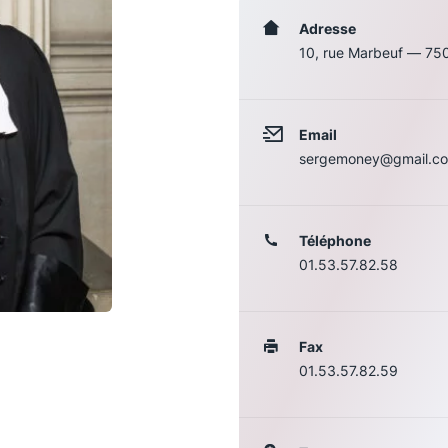
Adresse
10, rue Marbeuf — 75
Email
sergemoney@gmail.c
Téléphone
01.53.57.82.58
Les conférences
S
La Conférence
Fax
01.53.57.82.59
Le Concours de la Conférence
La Conférence Berryer
La Petite Conférence