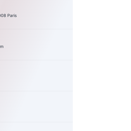
008 Paris
om
uivez-nous