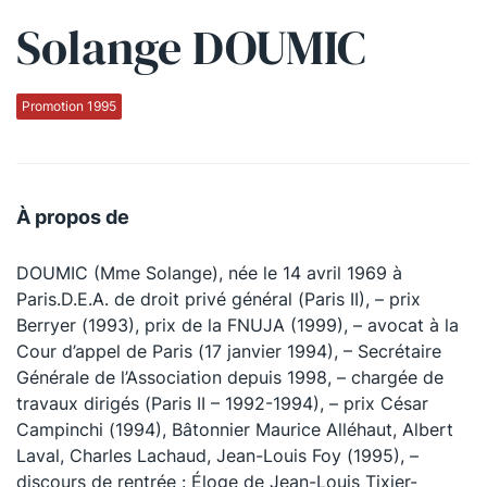
Solange DOUMIC
Qui sommes-nous ?
La Conférence
Promotion 1995
La Conférence de Renfort
La défense pénale
À propos de
Les conférences
DOUMIC (Mme Solange), née le 14 avril 1969 à
La Conférence
Paris.D.E.A. de droit privé général (Paris II), – prix
Berryer (1993), prix de la FNUJA (1999), – avocat à la
Le Concours de la Conférence
Cour d’appel de Paris (17 janvier 1994), – Secrétaire
La Conférence Berryer
Générale de l’Association depuis 1998, – chargée de
travaux dirigés (Paris II – 1992-1994), – prix César
La Petite Conférence
Campinchi (1994), Bâtonnier Maurice Alléhaut, Albert
Laval, Charles Lachaud, Jean-Louis Foy (1995), –
Suivez-nous
discours de rentrée : Éloge de Jean-Louis Tixier-