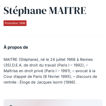
Stéphane MAITRE
Qui sommes-nous ?
La Conférence
Promotion 1996
La Conférence de Renfort
La défense pénale
À propos de
Les conférences
MAITRE (Stéphane), né le 24 juillet 1968 à Rennes
La Conférence
(35).D.E.A. de droit du travail (Paris I – 1992), –
Maîtrise en droit privé (Paris I – 1991), – avocat à la
Le Concours de la Conférence
Cour d’appel de Paris (8 février 1995), – discours de
La Conférence Berryer
rentrée : Éloge de Jacques Isorni (1996).
La Petite Conférence
Suivez-nous