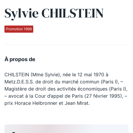
Sylvie CHILSTEIN
Qui sommes-nous ?
La Conférence
Promotion 1999
La Conférence de Renfort
La défense pénale
À propos de
Les conférences
CHILSTEIN (Mme Sylvie), née le 12 mai 1970 à
La Conférence
Metz.D.E.S.S. de droit du marché commun (Paris I), –
Magistère de droit des activités économiques (Paris I),
Le Concours de la Conférence
– avocat à la Cour d’appel de Paris (27 février 1995), –
La Conférence Berryer
prix Horace Helbronner et Jean Mirat.
La Petite Conférence
Suivez-nous