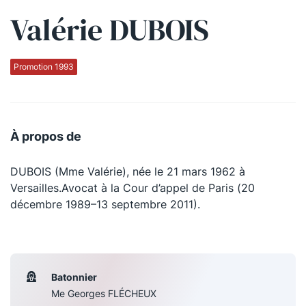
Valérie DUBOIS
Qui sommes-nous ?
La Conférence
Promotion 1993
La Conférence de Renfort
La défense pénale
À propos de
Les conférences
DUBOIS (Mme Valérie), née le 21 mars 1962 à
La Conférence
Versailles.Avocat à la Cour d’appel de Paris (20
décembre 1989–13 septembre 2011).
Le Concours de la Conférence
La Conférence Berryer
La Petite Conférence
Batonnier
Me Georges FLÉCHEUX
Suivez-nous