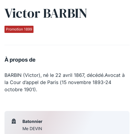
Victor BARBIN
Qui sommes-nous ?
La Conférence
Promotion 1899
La Conférence de Renfort
La défense pénale
À propos de
Les conférences
BARBIN (Victor), né le 22 avril 1867, décédé.Avocat à
La Conférence
la Cour d’appel de Paris (15 novembre 1893-24
octobre 1901).
Le Concours de la Conférence
La Conférence Berryer
La Petite Conférence
Batonnier
Me DEVIN
Suivez-nous