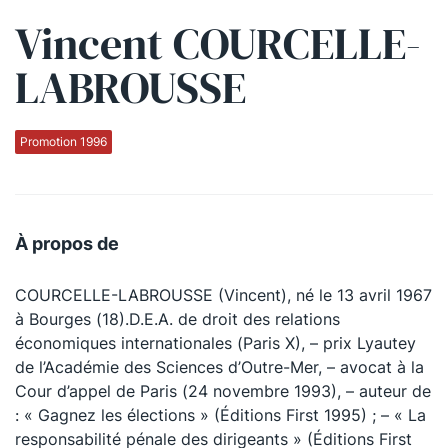
Vincent COURCELLE-
Qui sommes-nous ?
LABROUSSE
La Conférence
La Conférence de Renfort
Promotion 1996
La défense pénale
Les conférences
À propos de
La Conférence
COURCELLE-LABROUSSE (Vincent), né le 13 avril 1967
Le Concours de la Conférence
à Bourges (18).D.E.A. de droit des relations
La Conférence Berryer
économiques internationales (Paris X), – prix Lyautey
de l’Académie des Sciences d’Outre-Mer, – avocat à la
La Petite Conférence
Cour d’appel de Paris (24 novembre 1993), – auteur de
: « Gagnez les élections » (Éditions First 1995) ; – « La
Suivez-nous
responsabilité pénale des dirigeants » (Éditions First