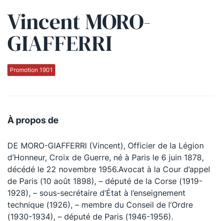
Vincent MORO-
Qui sommes-nous ?
GIAFFERRI
La Conférence
La Conférence de Renfort
Promotion 1901
La défense pénale
Les conférences
À propos de
La Conférence
DE MORO-GIAFFERRI (Vincent), Officier de la Légion
Le Concours de la Conférence
d’Honneur, Croix de Guerre, né à Paris le 6 juin 1878,
La Conférence Berryer
décédé le 22 novembre 1956.Avocat à la Cour d’appel
de Paris (10 août 1898), – député de la Corse (1919-
La Petite Conférence
1928), – sous-secrétaire d’État à l’enseignement
technique (1926), – membre du Conseil de l’Ordre
Suivez-nous
(1930-1934), – député de Paris (1946-1956).